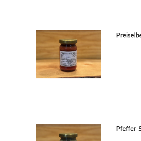
Preiselb
Pfeffer-