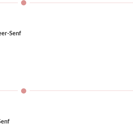
eer-Senf
Senf