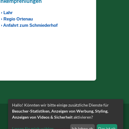
inkempfehlungen
› Lahr
› Regio Ortenau
› Anfahrt zum Schmiederhof
Hallo! Könnten wir bitte einige zusätzliche Dienste für
Besucher-Statistiken, Anzeigen von Werbung, Styling,
Anzeigen von Videos & Sicherheit
aktivieren?
schmiederhof@gmx.de
·
07821- 7423
Lassen Sie mich wählen
...
Ich lehne ab
Das ist ok