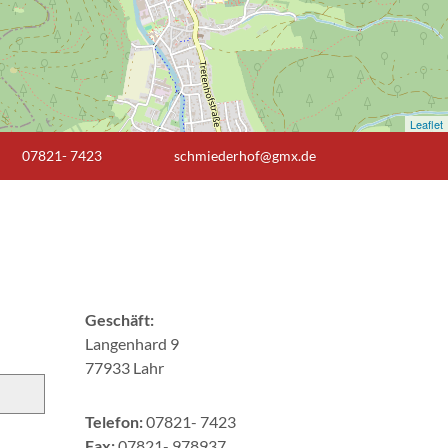
Leaflet
07821- 7423
schmiederhof@gmx.de
Geschäft:
Langenhard 9
77933 Lahr
Telefon:
07821- 7423
Fax:
07821- 978937