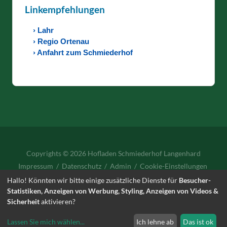
Linkempfehlungen
› Lahr
› Regio Ortenau
› Anfahrt zum Schmiederhof
Copyrights © 2026 Hofladen Schmiederhof Langenhard
Impressum
/
Datenschutz
/
Admin
/
Cookie-Einstellungen
Hallo! Könnten wir bitte einige zusätzliche Dienste für
Besucher-
Statistiken, Anzeigen von Werbung, Styling, Anzeigen von Videos &
Sicherheit
aktivieren?
schmiederhof@gmx.de
·
07821- 7423
Lassen Sie mich wählen
...
Ich lehne ab
Das ist ok