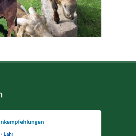
n
inkempfehlungen
› Lahr